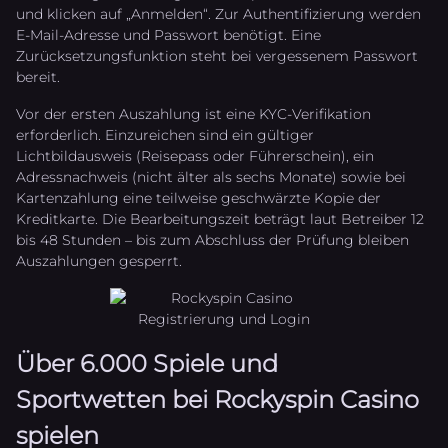
und klicken auf „Anmelden“. Zur Authentifizierung werden
E-Mail-Adresse und Passwort benötigt. Eine
Zurücksetzungsfunktion steht bei vergessenem Passwort
bereit.
Vor der ersten Auszahlung ist eine KYC-Verifikation
erforderlich. Einzureichen sind ein gültiger
Lichtbildausweis (Reisepass oder Führerschein), ein
Adressnachweis (nicht älter als sechs Monate) sowie bei
Kartenzahlung eine teilweise geschwärzte Kopie der
Kreditkarte. Die Bearbeitungszeit beträgt laut Betreiber 12
bis 48 Stunden – bis zum Abschluss der Prüfung bleiben
Auszahlungen gesperrt.
Über 6.000 Spiele und
Sportwetten bei Rockyspin Casino
spielen