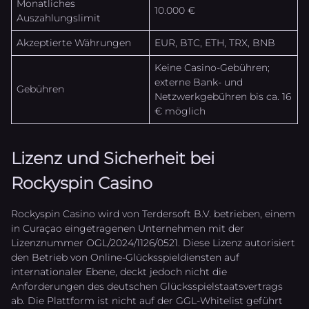
Monatliches
10.000 €
Auszahlungslimit
Akzeptierte Währungen
EUR, BTC, ETH, TRX, BNB
Keine Casino-Gebühren;
externe Bank- und
Gebühren
Netzwerkgebühren bis ca. 16
€ möglich
Lizenz und Sicherheit bei
Rockyspin Casino
Rockyspin Casino wird von Terdersoft B.V. betrieben, einem
in Curaçao eingetragenen Unternehmen mit der
Lizenznummer OGL/2024/1126/0521. Diese Lizenz autorisiert
den Betrieb von Online-Glücksspieldiensten auf
internationaler Ebene, deckt jedoch nicht die
Anforderungen des deutschen Glücksspielstaatsvertrags
ab. Die Plattform ist nicht auf der GGL-Whitelist geführt