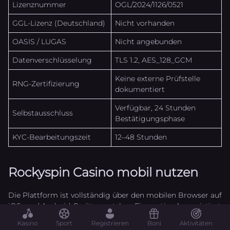
Lizenznummer
OGL/2024/1126/0521
GGL-Lizenz (Deutschland)
Nicht vorhanden
OASIS / LUGAS
Nicht angebunden
Datenverschlüsselung
TLS 1.2, AES_128_GCM
Keine externe Prüfstelle
RNG-Zertifizierung
dokumentiert
Verfügbar, 24 Stunden
Selbstausschluss
Bestätigungsphase
KYC-Bearbeitungszeit
12–48 Stunden
Rockyspin Casino mobil nutzen
Die Plattform ist vollständig über den mobilen Browser auf
iOS- und Android-Geräten nutzbar. Eine native App existiert
nicht. Die mobile Version ist responsiv und für
Kasino
Sport
Registrieren
Boni
Aktivitäten
Touchscreen-Bedienung angepasst. Tablets werden