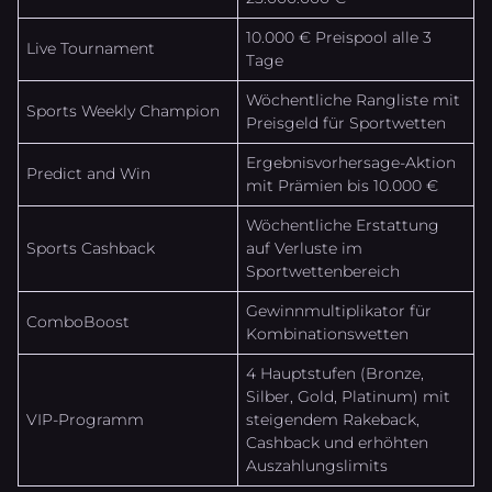
10.000 € Preispool alle 3
Live Tournament
Tage
Wöchentliche Rangliste mit
Sports Weekly Champion
Preisgeld für Sportwetten
Ergebnisvorhersage-Aktion
Predict and Win
mit Prämien bis 10.000 €
Wöchentliche Erstattung
Sports Cashback
auf Verluste im
Sportwettenbereich
Gewinnmultiplikator für
ComboBoost
Kombinationswetten
4 Hauptstufen (Bronze,
Silber, Gold, Platinum) mit
VIP-Programm
steigendem Rakeback,
Cashback und erhöhten
Auszahlungslimits