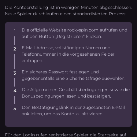
Die Kontoerstellung ist in wenigen Minuten abgeschlossen.
Neue Spieler durchlaufen einen standardisierten Prozess:
Die offizielle Website rockyspin.com aufrufen und
auf den Button „Registrieren“ klicken.
E-Mail-Adresse, vollständigen Namen und
Telefonnummer in die vorgesehenen Felder
eintragen.
Ein sicheres Passwort festlegen und
gegebenenfalls eine Sicherheitsfrage auswählen.
Die Allgemeinen Geschäftsbedingungen sowie die
Bonusbedingungen lesen und bestätigen.
Den Bestätigungslink in der zugesandten E-Mail
anklicken, um das Konto zu aktivieren.
Für den Login rufen registrierte Spieler die Startseite auf