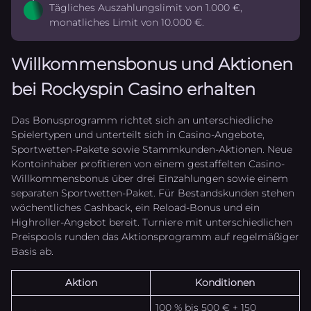
Tägliches Auszahlungslimit von 1.000 €,
monatliches Limit von 10.000 €.
Willkommensbonus und Aktionen
bei Rockyspin Casino erhalten
Das Bonusprogramm richtet sich an unterschiedliche
Spielertypen und unterteilt sich in Casino-Angebote,
Sportwetten-Pakete sowie Stammkunden-Aktionen. Neue
Kontoinhaber profitieren von einem gestaffelten Casino-
Willkommensbonus über drei Einzahlungen sowie einem
separaten Sportwetten-Paket. Für Bestandskunden stehen
wöchentliches Cashback, ein Reload-Bonus und ein
Highroller-Angebot bereit. Turniere mit unterschiedlichen
Preispools runden das Aktionsprogramm auf regelmäßiger
Basis ab.
Aktion
Konditionen
100 % bis 500 € + 150