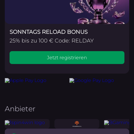
SONNTAGS RELOAD BONUS
25% bis zu 100 € Code: RELDAY
Jetzt registrieren
Anbieter