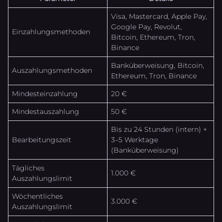
Visa, Mastercard, Apple Pay,
Google Pay, Revolut,
Einzahlungsmethoden
Bitcoin, Ethereum, Tron,
Binance
Banküberweisung, Bitcoin,
Auszahlungsmethoden
Ethereum, Tron, Binance
Mindesteinzahlung
20 €
Mindestauszahlung
50 €
Bis zu 24 Stunden (intern) +
Bearbeitungszeit
3–5 Werktage
(Banküberweisung)
Tägliches
1.000 €
Auszahlungslimit
Wöchentliches
3.000 €
Auszahlungslimit