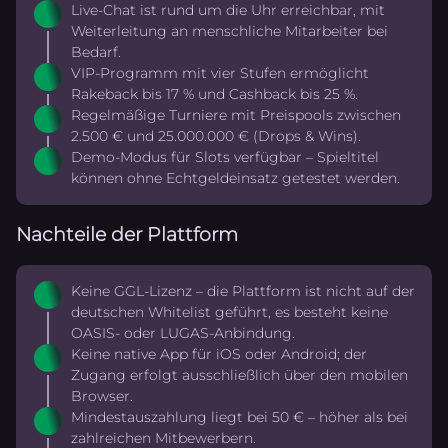
Live-Chat ist rund um die Uhr erreichbar, mit
Weiterleitung an menschliche Mitarbeiter bei
Bedarf.
VIP-Programm mit vier Stufen ermöglicht
Rakeback bis 17 % und Cashback bis 25 %.
Regelmäßige Turniere mit Preispools zwischen
2.500 € und 25.000.000 € (Drops & Wins).
Demo-Modus für Slots verfügbar – Spieltitel
können ohne Echtgeldeinsatz getestet werden.
Nachteile der Plattform
Keine GGL-Lizenz – die Plattform ist nicht auf der
deutschen Whitelist geführt, es besteht keine
OASIS- oder LUGAS-Anbindung.
Keine native App für iOS oder Android; der
Zugang erfolgt ausschließlich über den mobilen
Browser.
Mindestauszahlung liegt bei 50 € – höher als bei
zahlreichen Mitbewerbern.