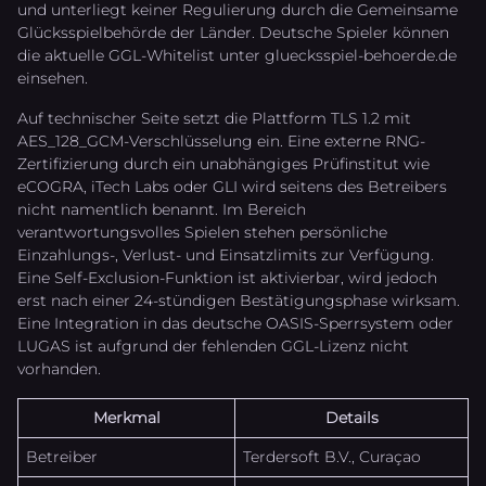
und unterliegt keiner Regulierung durch die Gemeinsame
Glücksspielbehörde der Länder. Deutsche Spieler können
die aktuelle GGL-Whitelist unter gluecksspiel-behoerde.de
einsehen.
Auf technischer Seite setzt die Plattform TLS 1.2 mit
AES_128_GCM-Verschlüsselung ein. Eine externe RNG-
Zertifizierung durch ein unabhängiges Prüfinstitut wie
eCOGRA, iTech Labs oder GLI wird seitens des Betreibers
nicht namentlich benannt. Im Bereich
verantwortungsvolles Spielen stehen persönliche
Einzahlungs-, Verlust- und Einsatzlimits zur Verfügung.
Eine Self-Exclusion-Funktion ist aktivierbar, wird jedoch
erst nach einer 24-stündigen Bestätigungsphase wirksam.
Eine Integration in das deutsche OASIS-Sperrsystem oder
LUGAS ist aufgrund der fehlenden GGL-Lizenz nicht
vorhanden.
Merkmal
Details
Betreiber
Terdersoft B.V., Curaçao