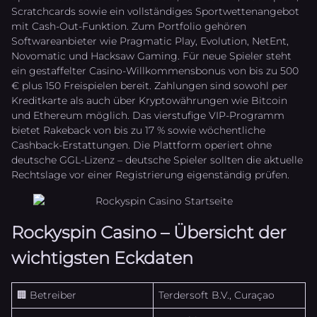
Scratchcards sowie ein vollständiges Sportwettenangebot
mit Cash-Out-Funktion. Zum Portfolio gehören
Softwareanbieter wie Pragmatic Play, Evolution, NetEnt,
Novomatic und Hacksaw Gaming. Für neue Spieler steht
ein gestaffelter Casino-Willkommensbonus von bis zu 500
€ plus 150 Freispielen bereit. Zahlungen sind sowohl per
Kreditkarte als auch über Kryptowährungen wie Bitcoin
und Ethereum möglich. Das vierstufige VIP-Programm
bietet Rakeback von bis zu 17 % sowie wöchentliche
Cashback-Erstattungen. Die Plattform operiert ohne
deutsche GGL-Lizenz – deutsche Spieler sollten die aktuelle
Rechtslage vor einer Registrierung eigenständig prüfen.
Rockyspin Casino – Übersicht der
wichtigsten Eckdaten
🏢 Betreiber
Terdersoft B.V., Curaçao